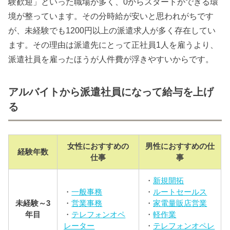
験歓迎」といった職場が多く、0からスタートができる環
境が整っています。その分時給が安いと思われがちです
が、未経験でも1200円以上の派遣求人が多く存在してい
ます。その理由は派遣先にとって正社員1人を雇うより、
派遣社員を雇ったほうが人件費が浮きやすいからです。
アルバイトから派遣社員になって給与を上げ
る
女性におすすめの
男性におすすめの仕
経験年数
仕事
事
・
新規開拓
・
一般事務
・
ルートセールス
未経験～3
・
営業事務
・
家電量販店営業
年目
・
テレフォンオペ
・
軽作業
レーター
・
テレフォンオペレ