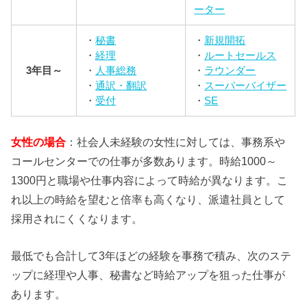
ーター
・
秘書
・
新規開拓
・
経理
・
ルートセールス
3年目～
・
人事総務
・
ラウンダー
・
通訳・翻訳
・
スーパーバイザー
・
受付
・
SE
女性の場合
：社会人未経験の女性に対しては、事務系や
コールセンターでの仕事が多数あります。時給1000～
1300円と職場や仕事内容によって時給が異なります。こ
れ以上の時給を望むと倍率も高くなり、派遣社員として
採用されにくくなります。
最低でも合計して3年ほどの経験を事務で積み、次のステ
ップに経理や人事、秘書など時給アップを狙った仕事が
あります。