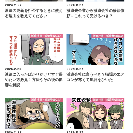
2024.11.27
2024.11.27
派遣の更新を拒否するときに使え
派遣先企業から派遣会社の移籍依
る理由を教えてください
頼～これって受けるべき？
派遣社員・派遣登録Q&A
派遣社員・派遣登録Q&A
2026.2.26
2024.11.27
派遣に入ったばかりだけどすぐ辞
派遣会社に言うべき？職場のエア
めたい方必見！方法やその後の影
コンが寒くて風邪をひいた
響を解説
派遣社員・派遣登録Q&A
派遣社員・派遣登録Q&A
2024.11.27
2024.11.27