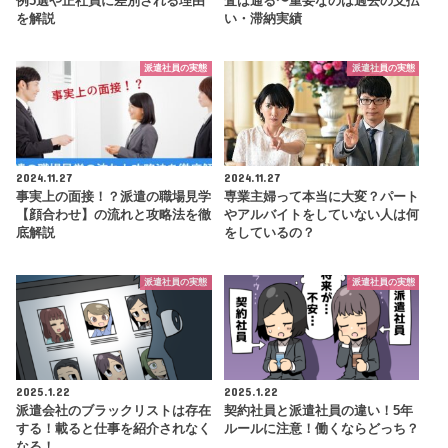
例5選や正社員に差別される理由
査は通る〜重要なのは過去の支払
を解説
い・滞納実績
派遣社員の実態
派遣社員の実態
2024.11.27
2024.11.27
事実上の面接！？派遣の職場見学
専業主婦って本当に大変？パート
【顔合わせ】の流れと攻略法を徹
やアルバイトをしていない人は何
底解説
をしているの？
派遣社員の実態
派遣社員の実態
2025.1.22
2025.1.22
派遣会社のブラックリストは存在
契約社員と派遣社員の違い！5年
する！載ると仕事を紹介されなく
ルールに注意！働くならどっち？
なる！