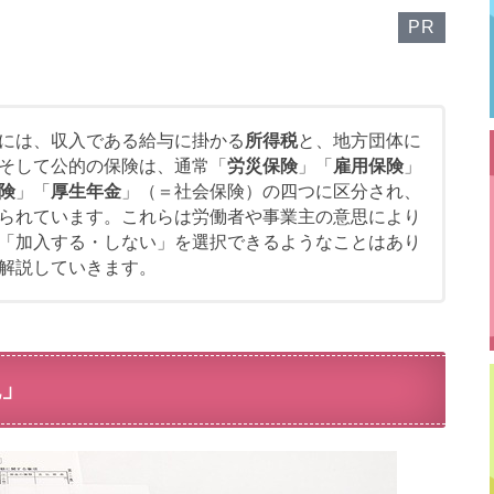
PR
には、収入である給与に掛かる
所得税
と、地方団体に
そして公的の保険は、通常「
労災保険
」「
雇用保険
」
険
」「
厚生年金
」（＝社会保険）の四つに区分され、
られています。これらは労働者や事業主の意思により
「加入する・しない」を選択できるようなことはあり
解説していきます。
税」