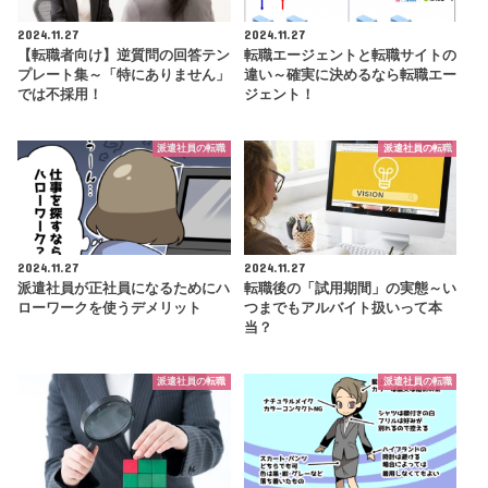
2024.11.27
2024.11.27
【転職者向け】逆質問の回答テン
転職エージェントと転職サイトの
プレート集～「特にありません」
違い～確実に決めるなら転職エー
では不採用！
ジェント！
派遣社員の転職
派遣社員の転職
2024.11.27
2024.11.27
派遣社員が正社員になるためにハ
転職後の「試用期間」の実態～い
ローワークを使うデメリット
つまでもアルバイト扱いって本
当？
派遣社員の転職
派遣社員の転職