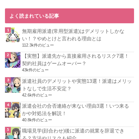
よく読まれている記事
無期雇用派遣(常用型派遣)はデメリットしかな
い！？やめとけと言われる理由とは
112.3k件のビュー
【実態】派遣先から直接雇用されるリスク7選！
契約社員はゲームオーバー？
43k件のビュー
派遣社員のデメリットや実態13選！派遣はメリッ
トなしで生活不安定？
42.6k件のビュー
派遣会社の合否連絡が来ない理由3選！いつ来る
かや対処法を解説！
40.8k件のビュー
職場見学(顔合わせ)後に派遣の就業を辞退でき
る？方法やリスクも紹介