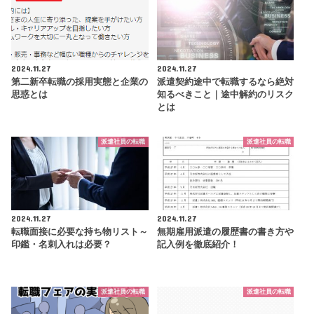
2024.11.27
2024.11.27
第二新卒転職の採用実態と企業の
派遣契約途中で転職するなら絶対
思惑とは
知るべきこと｜途中解約のリスク
とは
派遣社員の転職
派遣社員の転職
2024.11.27
2024.11.27
転職面接に必要な持ち物リスト～
無期雇用派遣の履歴書の書き方や
印鑑・名刺入れは必要？
記入例を徹底紹介！
派遣社員の転職
派遣社員の転職