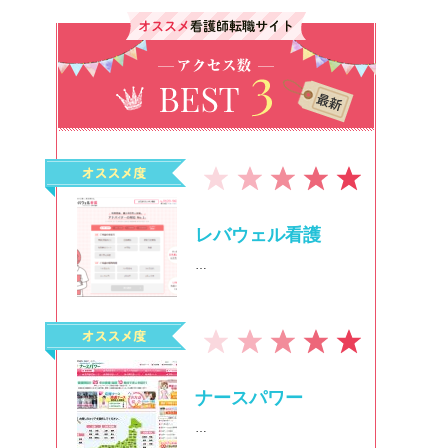
レバウェル看護
…
ナースパワー
…