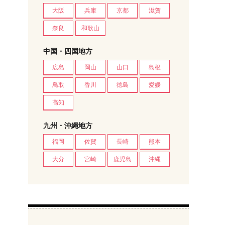
大阪
兵庫
京都
滋賀
奈良
和歌山
中国・四国地方
広島
岡山
山口
島根
鳥取
香川
徳島
愛媛
高知
九州・沖縄地方
福岡
佐賀
長崎
熊本
大分
宮崎
鹿児島
沖縄