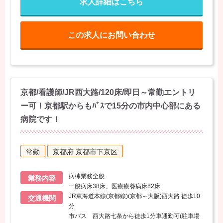
求人詳細はこちら
この求人にお問い合わせ
京都/看護師/JR西大路/120床/即日～常勤エントリ
ー可！京都駅からもﾊﾞｽで15分の市内中心部にある
病院です！
常勤
京都府 京都市下京区
病棟業務全般
業務内容
一般病床38床、医療療養病床82床
JR東海道本線(京都線)(京都～大阪)西大路 徒歩10
交通機関
分
市バス 西大路七条から徒歩1分車通勤可(駐車場