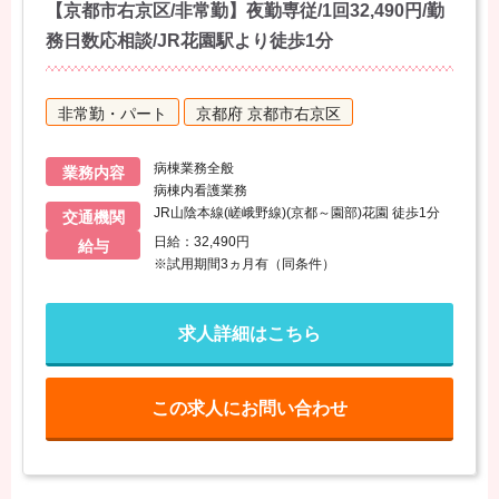
【京都市右京区/非常勤】夜勤専従/1回32,490円/勤
務日数応相談/JR花園駅より徒歩1分
非常勤・パート
京都府 京都市右京区
病棟業務全般
業務内容
病棟内看護業務
JR山陰本線(嵯峨野線)(京都～園部)花園 徒歩1分
交通機関
日給：32,490円
給与
※試用期間3ヵ月有（同条件）
求人詳細はこちら
この求人にお問い合わせ