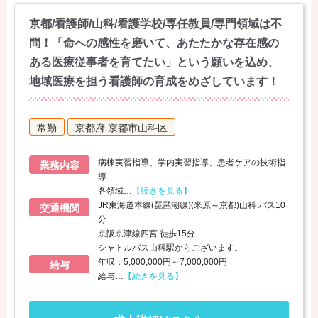
京都/看護師/山科/看護学校/専任教員/専門領域は不
問！「命への感性を磨いて、あたたかな存在感の
ある医療従事者を育てたい」という願いを込め、
地域医療を担う看護師の育成をめざしています！
常勤
京都府 京都市山科区
病棟実習指導、学内実習指導、患者ケアの技術指
業務内容
導
各領域
…
【続きを見る】
JR東海道本線(琵琶湖線)(米原～京都)山科 バス10
交通機関
分
京阪京津線四宮 徒歩15分
シャトルバス山科駅からございます。
年収：5,000,000円～7,000,000円
給与
給与
…
【続きを見る】