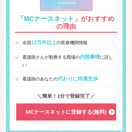
「
MCナースネット
」がおすすめ
の理由
12万件以上
全国
の医療機関情報
内部事情
看護師さんが勤務する職場の
に詳し
い
代わりに待遇交渉
看護師のあなたの
＼簡単！1分で登録完了／
MCナースネットに登録する(無料)