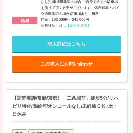
なし)①車通勤希望の場合 ご自身で近くの駐車場
を借りて頂く必要がございます。②自転車・バイ
ク通勤希望の場合 駐車場あり、無料
時給：193,000円～245,000円
給与
正看護師 月
…
【続きを見る】
求人詳細はこちら
この求人にお問い合わせ
【訪問看護/常勤/京都】「二条城前」徒歩5分/リハ
ビリ特化/高給与/オンコールなし/未経験ＯＫ♪土・
日休み